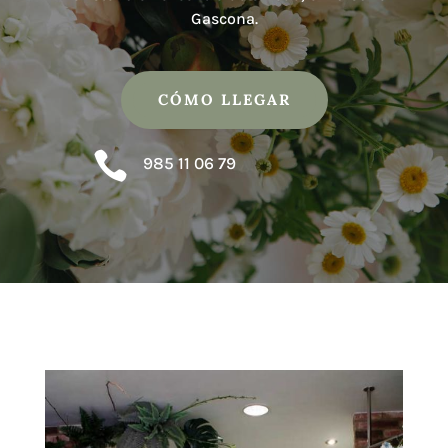
Gascona.
CÓMO LLEGAR

985 11 06 79